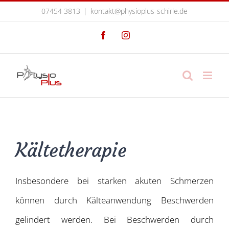
Zum
07454 3813
|
kontakt@physioplus-schirle.de
Inhalt
Facebook
Instagram
springen
Kältetherapie
Insbesondere bei starken akuten Schmerzen
können durch Kälteanwendung Beschwerden
gelindert werden. Bei Beschwerden durch