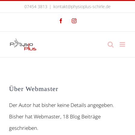
Zum
07454 3813
|
kontakt@physioplus-schirle.de
Inhalt
Facebook
Instagram
springen
Über
Webmaster
Der Autor hat bisher keine Details angegeben.
Bisher hat Webmaster, 18 Blog Beiträge
geschrieben.