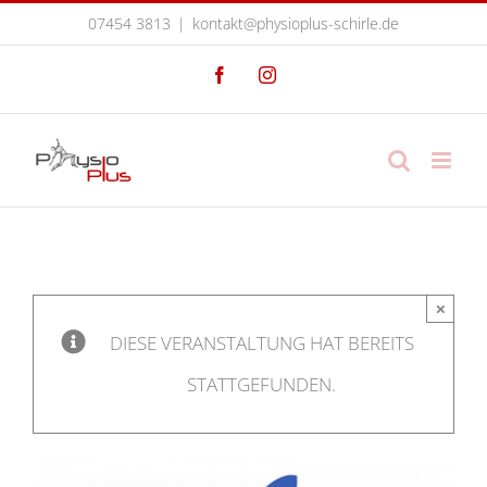
Zum
07454 3813
|
kontakt@physioplus-schirle.de
Inhalt
Facebook
Instagram
springen
×
DIESE VERANSTALTUNG HAT BEREITS
STATTGEFUNDEN.