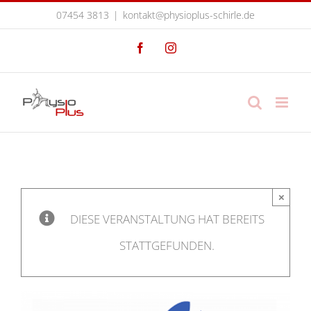
Zum
07454 3813
|
kontakt@physioplus-schirle.de
Inhalt
Facebook
Instagram
springen
×
DIESE VERANSTALTUNG HAT BEREITS
STATTGEFUNDEN.